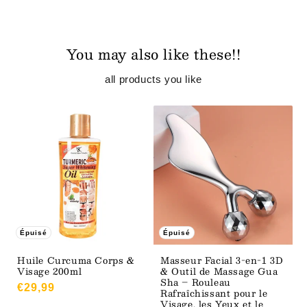
You may also like these!!
all products you like
Épuisé
Épuisé
Huile Curcuma Corps &
Masseur Facial 3-en-1 3D
Visage 200ml
& Outil de Massage Gua
Sha – Rouleau
Prix
€29,99
Rafraîchissant pour le
habituel
Visage, les Yeux et le