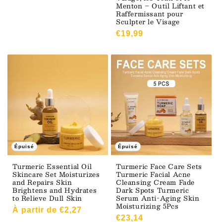
Menton – Outil Liftant et
Raffermissant pour
Sculpter le Visage
Prix
€19,99
habituel
Épuisé
Épuisé
Turmeric Essential Oil
Turmeric Face Care Sets
Skincare Set Moisturizes
Turmeric Facial Acne
and Repairs Skin
Cleansing Cream Fade
Brightens and Hydrates
Dark Spots Turmeric
to Relieve Dull Skin
Serum Anti-Aging Skin
Moisturizing 5Pcs
Prix
À partir de €2,27
Prix
€23,14
habituel