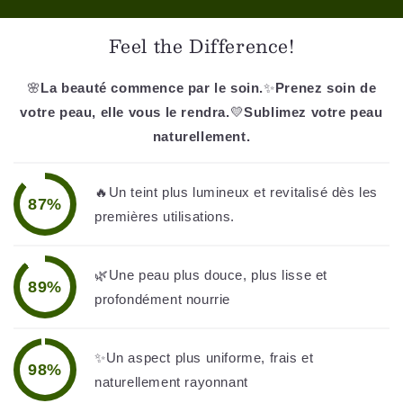
💫 Prenez soin de vous naturellement
🌟 Un soin précieux, une peau rayonnante
Feel the Difference!
🛍️ Best-seller beauté naturelle
💫 Prenez soin de vous naturellement
🌟 Un soin précieux, une peau rayonnante
🌸
La beauté commence par le soin.
✨
Prenez soin de
votre peau, elle vous le rendra.
💛
Sublimez votre peau
naturellement.
🔥Un teint plus lumineux et revitalisé dès les
87%
premières utilisations.
🌿Une peau plus douce, plus lisse et
89%
profondément nourrie
✨Un aspect plus uniforme, frais et
98%
naturellement rayonnant