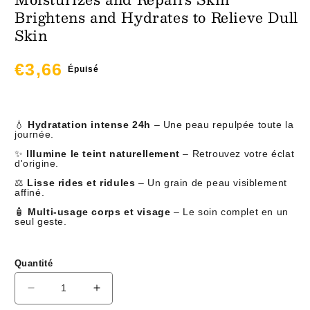
Brightens and Hydrates to Relieve Dull
Skin
Prix
€3,66
Épuisé
habituel
💧
Hydratation intense 24h
– Une peau repulpée toute la
journée.
✨
Illumine le teint naturellement
– Retrouvez votre éclat
d'origine.
⚖️
Lisse rides et ridules
– Un grain de peau visiblement
affiné.
🧴
Multi-usage corps et visage
– Le soin complet en un
seul geste.
Quantité
Réduire
Augmenter
la
la