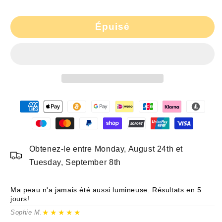
quantité
quantité
de
de
Épuisé
Turmeric
Turmeric
Essential
Essential
Oil
Oil
Skincare
Skincare
Set
Set
Moisturizes
Moisturizes
and
and
Repairs
Repairs
Skin
Skin
Brightens
Brightens
and
and
Hydrates
Hydrates
Obtenez-le entre Monday, August 24th et
to
to
Tuesday, September 8th
Relieve
Relieve
Dull
Dull
Skin
Skin
Ma peau n'a jamais été aussi lumineuse. Résultats en 5
Me
jours!
pr
★★★★★
Sophie M.
Ma