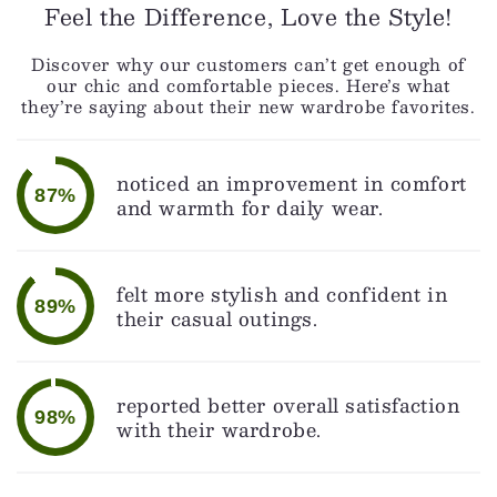
Feel the Difference, Love the Style!
🎉 Limited Time Offer!
💌 Exclusive Deal!
Discover why our customers can’t get enough of
🚚 Free Shipping Alert!
our chic and comfortable pieces. Here’s what
they’re saying about their new wardrobe favorites.
noticed an improvement in comfort
87%
and warmth for daily wear.
felt more stylish and confident in
89%
their casual outings.
reported better overall satisfaction
98%
with their wardrobe.