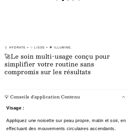
Yeux
Yeux
et
et
le
le
Menton
Menton
–
–
Outil
Outil
Liftant
Liftant
et
et
💧 HYDRATE • ✨ LISSE • 🌟 ILLUMINE.
Raffermissant
Raffermissant
🚀Le soin multi-usage conçu pour
pour
pour
simplifier votre routine sans
Sculpter
Sculpter
compromis sur les résultats
le
le
Visage
Visage
💡 Conseils d'application Contenu
Visage :
Appliquez une noisette sur peau propre, matin et soir, en
effectuant des mouvements circulaires ascendants.