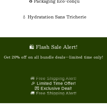
♻️ Packaging Éco-conçu
💧 Hydratation Sans Tricherie
🛍️ Flash Sale Alert!
Get 20% off on all bundle deals—limited time only!
🎉 Limited Time Offer!
💌 Exclusive Deal!
🚚 Free Shipping Alert!
🎉 Limited Time Offer!
💌 Exclusive Deal!
🚚 Free Shipping Alert!
🎉 Limited Time Offer!
💌 Exclusive Deal!
🚚 Free Shipping Alert!