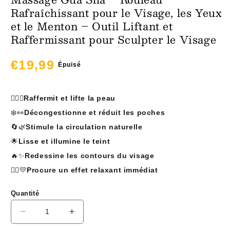
Rafraîchissant pour le Visage, les Yeux
et le Menton – Outil Liftant et
Raffermissant pour Sculpter le Visage
Prix
€19,99
Épuisé
habituel
💆‍♀️✨
Raffermit et lifte la peau
❄️👀
Décongestionne et réduit les poches
🔄🌿
Stimule la circulation naturelle
🌟
Lisse et illumine le teint
🔥✨
Redessine les contours du visage
🧘‍♀️💛
Procure un effet relaxant immédiat
Quantité
Réduire
Augmenter
la
la