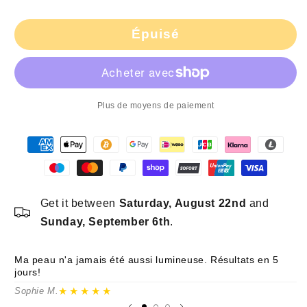
quantité
quantité
de
de
Épuisé
Masseur
Masseur
Facial
Facial
3-
3-
en-
en-
1
1
Plus de moyens de paiement
3D
3D
&amp;
&amp;
Outil
Outil
de
de
Massage
Massage
Gua
Gua
Sha
Sha
Get it between
Saturday, August 22nd
and
–
–
Sunday, September 6th
.
Rouleau
Rouleau
Rafraîchissant
Rafraîchissant
pour
pour
Ma peau n'a jamais été aussi lumineuse. Résultats en 5
Me
le
le
jours!
pr
Visage,
Visage,
★★★★★
Sophie M.
Ma
les
les